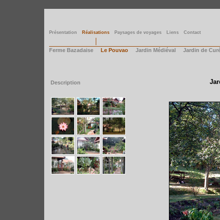
Présentation
Réalisations
Paysages de voyages
Liens
Contact
Ferme Bazadaise
Le Pouvao
Jardin Médiéval
Jardin de Cur
Jar
Description