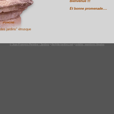
Bienvenue !!!
Et bonne promenade….
-POMONE-
des jardins" étrusque
© Jean-François Perpère - Jardins
•
jfp@jfp-jardins.net
•
crédits, mentions légales