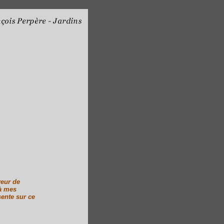
reur de
là mes
sente sur ce