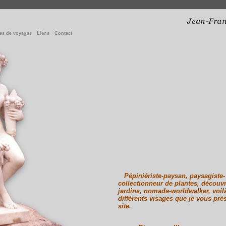
es de voyages
Liens
Contact
Pépiniériste-paysan, paysagiste-
collectionneur de plantes, découv
jardins, nomade-worldwalker, voi
différents visages que je vous pré
site.